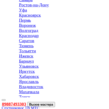
Ростов-на-Дону
Уфа
Красноярск
Пермь
Воронеж
Волгоград
Краснодар
Саратов
Тюмень
Тольятти
Ижевск
Барнаул
Ульяновск
Иркутск
Хабаровск
Ярославль
Владивосток
Махачкала
Томск
Оренбург
Toggle
89887493303
Вызов мастера
navigation
Кемерово
Спутниковое ТВ МТС