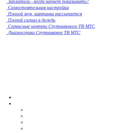
Заплатили - когда начнет показывать?
Кострома
Самостоятельная настройка
Нижневартовск
Плохой звук, картинка рассыпается
Новороссийск
Плохой сигнал в дождь
Йошкар-Ола
Сервисные центры Спутникового ТВ МТС
Химки
Диагностика Спутниковое ТВ МТС
Таганрог
Комсомольск-на-Амуре
Сыктывкар
Нижнекамск
Нальчик
Шахты
Дзержинск
Орск
Братск
Благовещенск
Энгельс
Ангарск
Королёв
Великий Новгород
Старый Оскол
Мытищи