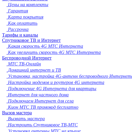
Новокузнецк
Цены на комплекты
Рязань
Гарантия
Астрахань
Карта покрытия
Набережные Челны
Как оплатить
Пенза
Рассрочка
Липецк
Тарифы и каналы
Спутниковое ТВ и Интернет
Киров
Какая скорость 4G МТС Интернета
Чебоксары
Как увеличить скорость 4G МТС Интернета
Тула
Беспроводной Интернет
Калининград
МТС ТВ-Онлайн
Балашиха
Домашний интернет и ТВ
Курск
Установка, настройка 4G-антенн беспроводного Интернет
Севастополь
Настройка модемов и роутеров 4G интернета
Улан-Удэ
Подключение 4G Интернета для квартиры
Ставрополь
Интернет для частного дома
Сочи
Подключаем Интернет для села
Тверь
Кион МТС ТВ промокод бесплатно
Магнитогорск
Вызов мастера
Иваново
Вызвать мастера
Брянск
Настроить Спутниковое ТВ-МТС
Белгород
Установка антенны МТС на крыше