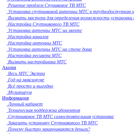
Сургут
Решение проблем Спуниковое ТВ МТС
Владимир
Установка спутниковой антенны МТС в труднодоступном 
Нижний Тагил
Вызвать мастера для определения возможности установки
Архангельск
Настройка Спутникового ТВ МТС
Чита
Установка антенны МТС на мачте
Симферополь
Настройка каналов
Калуга
Настройка антенны МТС
Смоленск
Установка антенны МТС на стене дома
Волжский
Настройка ресивера МТС
Саранск
Вызвать настройщика МТС
Курган
Акции
Череповец
Весь МТС Экстра
Орёл
Год на максимуме
Вологда
Всё просто и выгодно
Якутск
Мультирум
Владикавказ
Информация
Подольск
Личный кабинет
Грозный
Техническая поддержка абонентов
Мурманск
Спутниковое ТВ МТС самостоятельная установка
Тамбов
Заказать установку Спутникового ТВ МТС
Стерлитамак
Почему быстро заканчиваются деньги?
Петрозаводск