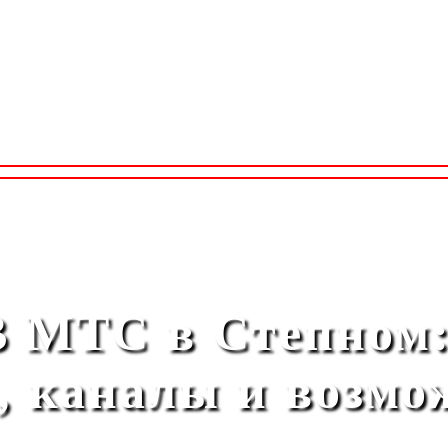
 МТС в Степном:
, каналы и возмо