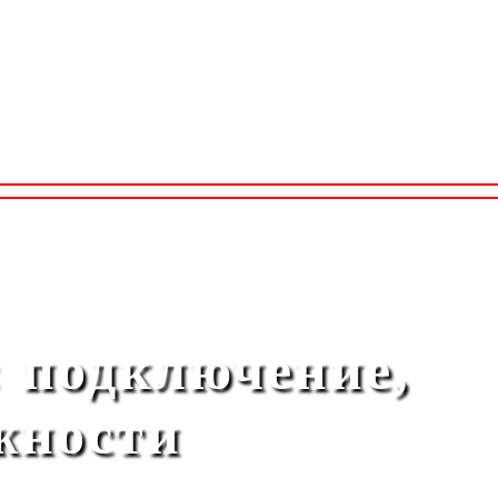
 подключение,
жности